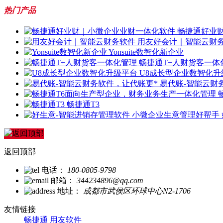
热门产品
畅捷通好业
用友好会计｜智能云财
Yonsuite数智化新企业
畅捷通T+人财货客一体
U8成长型企业数智化升
易代账-智能云财
畅捷通T3
返回顶部
电话：
180-0805-9798
邮箱：
344234896@qq.com
地址：
成都市武侯区环球中心N2-1706
友情链接
畅捷通
用友软件